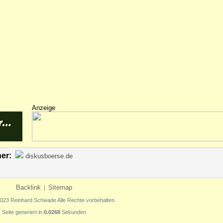
Anzeige
ner:
diskusboerse.de
Backlink
Sitemap
|
2023 Reinhard Schwade Alle Rechte vorbehalten.
Seite generiert in
0.0268
Sekunden