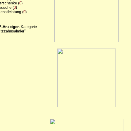
erschenke
(
0
)
ausche
(
0
)
ienstleistung
(
0
)
P-Anzeigen
Kategorie
itzzahnsalmler"