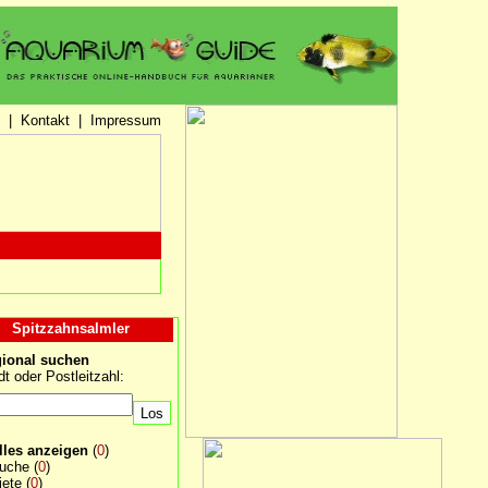
|
Kontakt
|
Impressum
Spitzzahnsalmler
ional suchen
dt oder Postleitzahl:
lles anzeigen
(
0
)
uche
(
0
)
iete
(
0
)