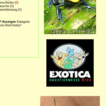
erschenke
(
0
)
ausche
(
0
)
ienstleistung
(
0
)
P-Anzeigen
Kategorie
bra Distichodus"