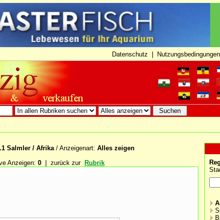
Datenschutz
|
Nutzungsbedingungen
.1 Salmler / Afrika
/ Anzeigenart:
Alles zeigen
Reg
ve Anzeigen:
0
| zurück zur
Rubrik
Sta
A
S
B