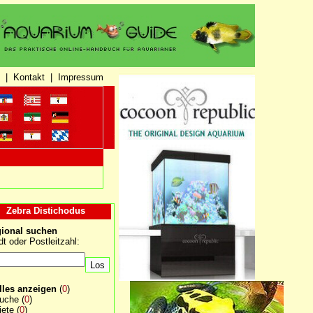
|
Kontakt
|
Impressum
Zebra Distichodus
ional suchen
dt oder Postleitzahl:
lles anzeigen
(
0
)
uche
(
0
)
iete
(
0
)