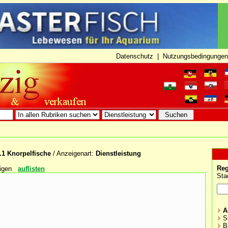
Datenschutz
|
Nutzungsbedingungen
.1 Knorpelfische
/ Anzeigenart:
Dienstleistung
Reg
igen
auflisten
Sta
A
S
B