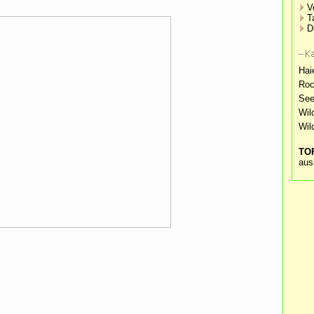
V
T
D
Hai
Roc
See
Wil
Wil
TOP
aus