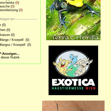
erschenke
(
0
)
ausche
(
0
)
ienstleistung
(
0
)
e
(0)
hen
(0)
katzen
(0)
dfänge / Knorpelf.
(0)
dfangnz./ Knorpelf.
(0)
-Anzeigen...
 dieser Rubrik.