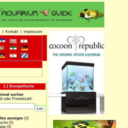
|
Kontakt
|
Impressum
1.1 Knorpelfische
ional suchen
dt oder Postleitzahl:
lles anzeigen
(
0
)
uche
(
0
)
iete
(
0
)