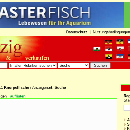
Datenschutz
|
Nutzungsbedingungen
.1 Knorpelfische
/ Anzeigenart:
Suche
Reg
igen
auflisten
Sta
A
S
B