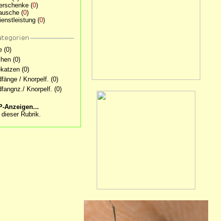
erschenke
(
0
)
ausche
(
0
)
ienstleistung
(
0
)
e
(0)
hen
(0)
katzen
(0)
dfänge / Knorpelf.
(0)
dfangnz./ Knorpelf.
(0)
-Anzeigen...
 dieser Rubrik.