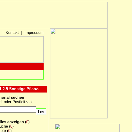
|
Kontakt
|
Impressum
1.2.5 Sonstige Pflanz.
ional suchen
dt oder Postleitzahl:
lles anzeigen
(
0
)
uche
(
0
)
iete
(
0
)