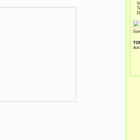
V
T
D
Son
TOP
aus