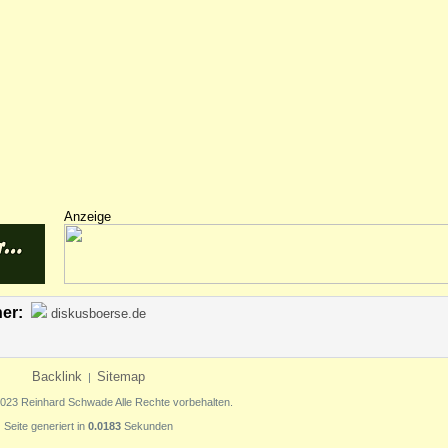
Anzeige
ner:
diskusboerse.de
Backlink
Sitemap
|
2023 Reinhard Schwade Alle Rechte vorbehalten.
Seite generiert in
0.0183
Sekunden