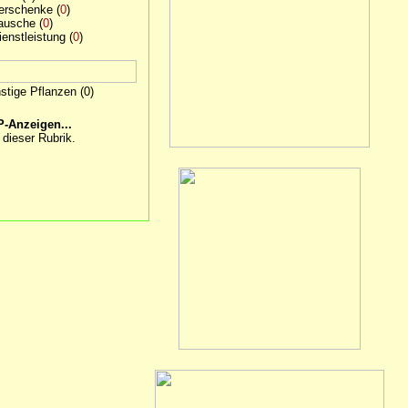
erschenke
(
0
)
ausche
(
0
)
ienstleistung
(
0
)
stige Pflanzen
(0)
-Anzeigen...
 dieser Rubrik.