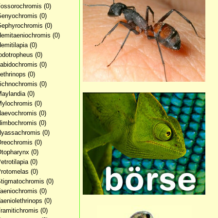
Fossorochromis
(0)
Genyochromis
(0)
Gephyrochromis
(0)
Hemitaeniochromis
(0)
Hemitilapia
(0)
Iodotropheus
(0)
Labidochromis
(0)
Lethrinops
(0)
Lichnochromis
(0)
Maylandia
(0)
Mylochromis
(0)
Naevochromis
(0)
Nimbochromis
(0)
Nyassachromis
(0)
Oreochromis
(0)
Otopharynx
(0)
etrotilapia
(0)
Protomelas
(0)
Stigmatochromis
(0)
Taeniochromis
(0)
Taeniolethrinops
(0)
Tramitichromis
(0)