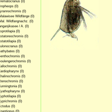
Trematocranus
(0)
Tropheops
(0)
Tyrannochromis
(0)
Malawisee Wildfänge
(0)
Mal. Wildfangnachz.
(0)
anganjikasee / A.
(0)
sprotilapia
(0)
Astatoreochromis
(0)
statotilapia
(0)
Aulonocranus
(0)
Bathybates
(0)
Benthochromis
(0)
Boulengerochromis
(0)
Callochromis
(0)
Cardiopharynx
(0)
Chalinochromis
(0)
Ctenochromis
(0)
Cunningtonia
(0)
Cyathopharynx
(0)
Cyphotilapia
(0)
Cyprichromis
(0)
Ectodus
(0)
Enantiopus
(0)