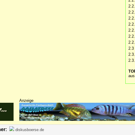
2.2
2.2
2.2
2.2
2.2.
2.2
2.2
2.2.
2.3
2.3
2.3
TOP
aus
Anzeige
ner:
diskusboerse.de