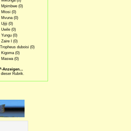
. Mikonga
(0)
. Mpimbwe
(0)
. Mtosi
(0)
. Mvuna
(0)
 Ujiji
(0)
. Uwile
(0)
. Yungu
(0)
 Zaire I
(0)
 Tropheus duboisi
(0)
. Kigoma
(0)
. Maswa
(0)
-Anzeigen...
 dieser Rubrik.