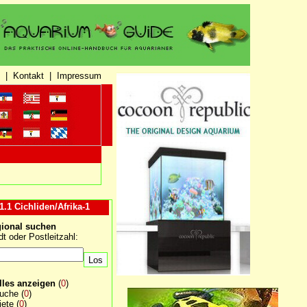
|
Kontakt
|
Impressum
1.1 Cichliden/Afrika-1
ional suchen
dt oder Postleitzahl:
lles anzeigen
(
0
)
uche
(
0
)
iete
(
0
)