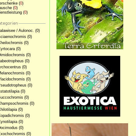
erschenke
(
0
)
ausche
(
0
)
ienstleistung
(
0
)
alawisee / Aulonoc.
(0)
Sciaenochromis
(0)
Cheilochromis
(0)
Cyrtocara
(0)
Dimidiochromis
(0)
Labeotropheus
(0)
Archocentrus
(0)
Melanochromis
(0)
Placidochromis
(0)
Pseudotropheus
(0)
statotilapia
(0)
Buccochromis
(0)
Champsochromis
(0)
hilotilapia
(0)
Copadichromis
(0)
Cynotilapia
(0)
Docimodus
(0)
Exochochromis
(0)