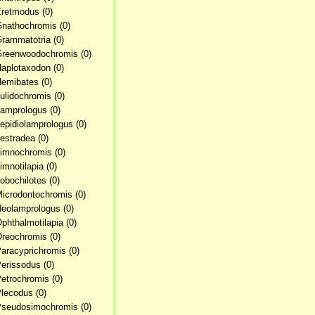
Eretmodus
(0)
Gnathochromis
(0)
Grammatotria
(0)
Greenwoodochromis
(0)
Haplotaxodon
(0)
Hemibates
(0)
Julidochromis
(0)
Lamprologus
(0)
Lepidiolamprologus
(0)
Lestradea
(0)
Limnochromis
(0)
Limnotilapia
(0)
Lobochilotes
(0)
Microdontochromis
(0)
Neolamprologus
(0)
Ophthalmotilapia
(0)
Oreochromis
(0)
Paracyprichromis
(0)
Perissodus
(0)
Petrochromis
(0)
Plecodus
(0)
Pseudosimochromis
(0)