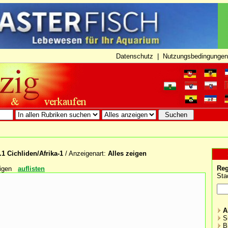
Datenschutz
|
Nutzungsbedingungen
.1 Cichliden/Afrika-1
/ Anzeigenart:
Alles zeigen
Reg
igen
auflisten
Sta
A
S
B