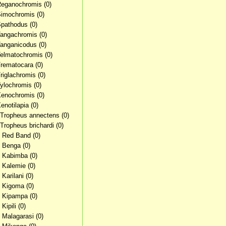
Reganochromis
(0)
Simochromis
(0)
Spathodus
(0)
Tangachromis
(0)
Tanganicodus
(0)
Telmatochromis
(0)
Trematocara
(0)
Triglachromis
(0)
Tylochromis
(0)
Xenochromis
(0)
Xenotilapia
(0)
 Tropheus annectens
(0)
 Tropheus brichardi
(0)
. Red Band
(0)
. Benga
(0)
. Kabimba
(0)
. Kalemie
(0)
 Karilani
(0)
. Kigoma
(0)
. Kipampa
(0)
 Kipili
(0)
. Malagarasi
(0)