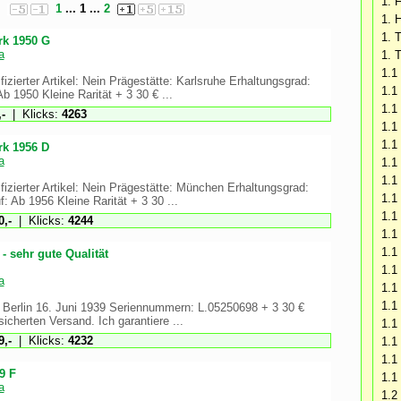
1. 
1
... 1 ...
2
1. H
1. 
rk 1950 G
a
1. T
1.1
izierter Artikel: Nein Prägestätte: Karlsruhe Erhaltungsgrad:
1.1
b 1950 Kleine Rarität + 3 30 € ...
1.1
-
| Klicks:
4263
1.1
1.1
rk 1956 D
a
1.1
1.1
fizierter Artikel: Nein Prägestätte: München Erhaltungsgrad:
1.1
: Ab 1956 Kleine Rarität + 3 30 ...
1.1
,-
| Klicks:
4244
1.1
1.1
- sehr gute Qualität
1.1
a
1.1
1.1
Berlin 16. Juni 1939 Seriennummern: L.05250698 + 3 30 €
sicherten Versand. Ich garantiere ...
1.1
,-
| Klicks:
4232
1.1
1.1
9 F
1.1
a
1.2