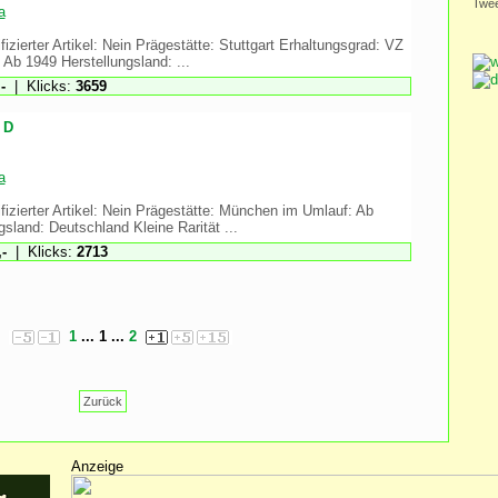
Twe
a
izierter Artikel: Nein Prägestätte: Stuttgart Erhaltungsgrad: VZ
 Ab 1949 Herstellungsland: ...
-
| Klicks:
3659
 D
a
fizierter Artikel: Nein Prägestätte: München im Umlauf: Ab
sland: Deutschland Kleine Rarität ...
-
| Klicks:
2713
1
... 1 ...
2
Zurück
Anzeige