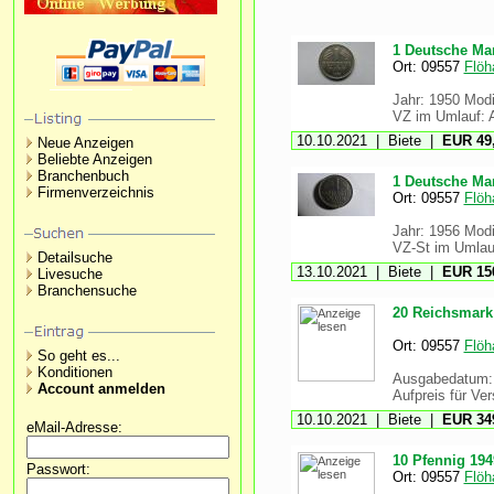
1 Deutsche Ma
Ort: 09557
Flöh
Jahr: 1950 Modif
VZ im Umlauf: A
10.10.2021 | Biete |
EUR 49,
Neue Anzeigen
Beliebte Anzeigen
Branchenbuch
1 Deutsche Ma
Firmenverzeichnis
Ort: 09557
Flöh
Jahr: 1956 Modi
VZ-St im Umlauf
Detailsuche
13.10.2021 | Biete |
EUR 150
Livesuche
Branchensuche
20 Reichsmark 
Ort: 09557
Flöh
So geht es...
Konditionen
Ausgabedatum: 
Account anmelden
Aufpreis für Ver
10.10.2021 | Biete |
EUR 349
eMail-Adresse:
10 Pfennig 194
Passwort:
Ort: 09557
Flöh