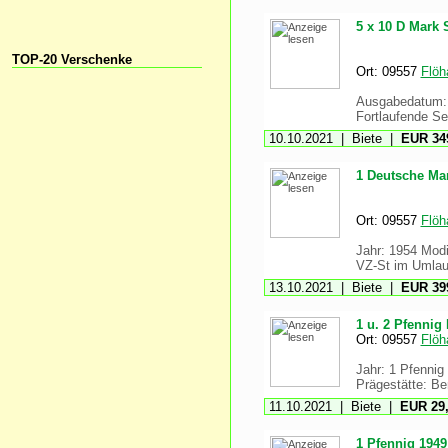
5 x 10 D Mark 
TOP-20 Verschenke
Ort: 09557
Flöh
Ausgabedatum: B
Fortlaufende 
10.10.2021 | Biete |
EUR 349
1 Deutsche Mar
Ort: 09557
Flöh
Jahr: 1954 Modi
VZ-St im Umlauf
13.10.2021 | Biete |
EUR 399
1 u. 2 Pfennig
Ort: 09557
Flöh
Jahr: 1 Pfennig 
Prägestätte: Be
11.10.2021 | Biete |
EUR 29,
1 Pfennig 1949