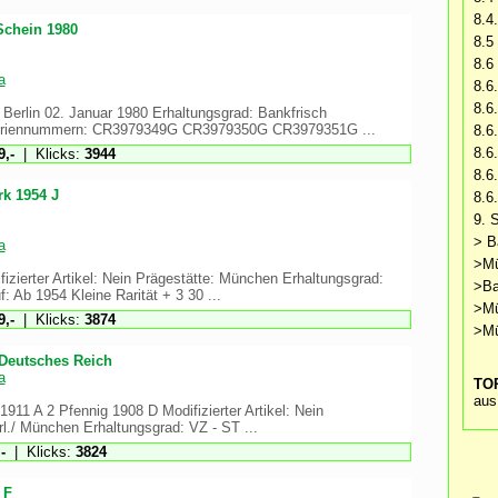
8.4
Schein 1980
8.5
8.6
a
8.6
8.6
erlin 02. Januar 1980 Erhaltungsgrad: Bankfrisch
Seriennummern: CR3979349G CR3979350G CR3979351G ...
8.6
8.6.
,-
| Klicks:
3944
8.6
k 1954 J
8.6
9. 
> B
a
>Mü
fizierter Artikel: Nein Prägestätte: München Erhaltungsgrad:
>Ba
: Ab 1954 Kleine Rarität + 3 30 ...
>M
,-
| Klicks:
3874
>M
 Deutsches Reich
a
TOP
aus
1911 A 2 Pfennig 1908 D Modifizierter Artikel: Nein
rl./ München Erhaltungsgrad: VZ - ST ...
-
| Klicks:
3824
 F