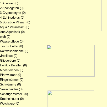
.1 Anubias
(0)
.2 Aponogeton
(0)
.3 Cryptocoryne
(0)
.4 Echinodorus
(0)
.5 Sonstige Pflanz.
(0)
 Aqua / Veranstalt.
(0)
Nano Aquaristik
(0)
Teich
(0)
 Wasserpflege
(0)
Teich / Futter
(0)
 Kaltwasserfische
(0)
Wirbellose
(0)
Gliedertiere
(0)
Hohlt. - Korallen
(0)
 Moostierchen
(0)
 Plattwürmer
(0)
 Ringelwürmer
(0)
1 Schwämme
(0)
 Seescheiden
(0)
 Sonstige Wirbell.
(0)
 Stachelhäuter
(0)
 Weichtiere
(0)