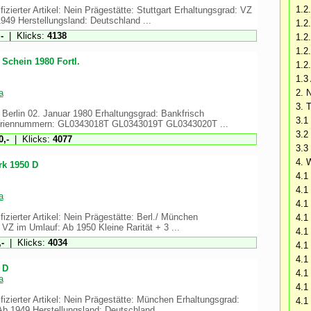
1.2
izierter Artikel: Nein Prägestätte: Stuttgart Erhaltungsgrad: VZ
949 Herstellungsland: Deutschland ...
1.2
-
| Klicks:
4138
1.2
1.2
Schein 1980 Fortl.
1.2
1.3
a
2. 
3. 
erlin 02. Januar 1980 Erhaltungsgrad: Bankfrisch
3.1
eriennummern: GL0343018T GL0343019T GL0343020T ...
3.2 
,-
| Klicks:
4077
3.3
4. 
rk 1950 D
4.1 
4.1 
a
4.1
izierter Artikel: Nein Prägestätte: Berl./ München
4.1
 VZ im Umlauf: Ab 1950 Kleine Rarität + 3 ...
4.1
-
| Klicks:
4034
4.
4.1
 D
4.1
a
4.1
fizierter Artikel: Nein Prägestätte: München Erhaltungsgrad:
4.1
b 1949 Herstellungsland: Deutschland ...