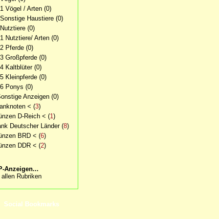
.1 Vögel / Arten
(0)
 Sonstige Haustiere
(0)
 Nutztiere
(0)
.1 Nutztiere/ Arten
(0)
.2 Pferde
(0)
.3 Großpferde
(0)
4 Kaltblüter
(0)
.5 Kleinpferde
(0)
.6 Ponys
(0)
Sonstige Anzeigen
(0)
anknoten <
(
3
)
nzen D-Reich <
(
1
)
nk Deutscher Länder
(
8
)
ünzen BRD <
(
6
)
ünzen DDR <
(
2
)
-Anzeigen...
 allen Rubriken
Social Bookmarks