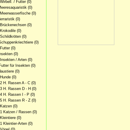
Wirbell. / Futter
(0)
Meeresaquaristik
(0)
 Meerwasserfische
(0)
erraristik
(0)
 Brückenechsen
(0)
 Krokodile
(0)
 Schildkröten
(0)
Schuppenkriechtiere
(0)
 Futter
(0)
Insekten
(0)
 Insekten / Arten
(0)
Futter für Insekten
(0)
Haustiere
(0)
 Hunde
(0)
.2 H. Rassen A - C
(0)
.3 H. Rassen D - H
(0)
.4 H. Rassen I - P
(0)
.5 H. Rassen R - Z
(0)
 Katzen
(0)
.1 Katzen / Rassen
(0)
Kleintiere
(0)
1 Kleintier-Arten
(0)
 Vögel
(0)