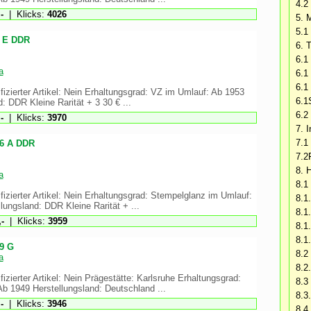
4.2 
-
| Klicks:
4026
5. 
5.1
3 E DDR
6. T
6.1
a
6.1
6.1
fizierter Artikel: Nein Erhaltungsgrad: VZ im Umlauf: Ab 1953
6.1
: DDR Kleine Rarität + 3 30 € ...
6.2
-
| Klicks:
3970
7. 
7.1
86 A DDR
7.2
8. 
a
8.1
fizierter Artikel: Nein Erhaltungsgrad: Stempelglanz im Umlauf:
8.1
lungsland: DDR Kleine Rarität + ...
8.1
-
| Klicks:
3959
8.1
8.1
9 G
8.2
a
8.2
izierter Artikel: Nein Prägestätte: Karlsruhe Erhaltungsgrad:
8.3 
b 1949 Herstellungsland: Deutschland ...
8.3.
-
| Klicks:
3946
8.4