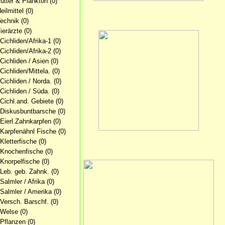
Futter & Plankton
(0)
eilmittel
(0)
Technik
(0)
ierärzte
(0)
 Cichliden/Afrika-1
(0)
 Cichliden/Afrika-2
(0)
 Cichliden / Asien
(0)
 Cichliden/Mittela.
(0)
 Cichliden / Norda.
(0)
 Cichliden / Süda.
(0)
 Cichl.and. Gebiete
(0)
 Diskusbuntbarsche
(0)
 Eierl.Zahnkarpfen
(0)
 Karpfenähnl Fische
(0)
 Kletterfische
(0)
 Knochenfische
(0)
 Knorpelfische
(0)
 Leb. geb. Zahnk.
(0)
 Salmler / Afrika
(0)
 Salmler / Amerika
(0)
 Versch. Barschf.
(0)
 Welse
(0)
 Pflanzen
(0)