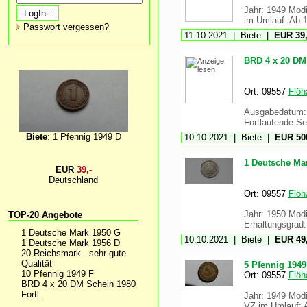
Jahr: 1949 Modif
im Umlauf: Ab 1
Passwort vergessen?
11.10.2021 | Biete |
EUR 39,
BRD 4 x 20 DM 
Ort: 09557
Flöh
Ausgabedatum: B
Fortlaufende S
Biete
: 1 Pfennig 1949 D
10.10.2021 | Biete |
EUR 500
1 Deutsche Ma
EUR
39,-
Deutschland
Ort: 09557
Flöh
Jahr: 1950 Modif
TOP-20 Angebote
Erhaltungsgrad:
1 Deutsche Mark 1950 G
10.10.2021 | Biete |
EUR 49,
1 Deutsche Mark 1956 D
20 Reichsmark - sehr gute
Qualität
5 Pfennig 1949
10 Pfennig 1949 F
Ort: 09557
Flöh
BRD 4 x 20 DM Schein 1980
Fortl.
Jahr: 1949 Modi
VZ im Umlauf: A