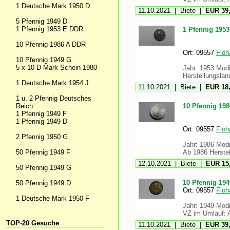
1 Deutsche Mark 1950 D
11.10.2021 | Biete |
EUR 39,
5 Pfennig 1949 D
1 Pfennig 1953 E DDR
1 Pfennig 195
10 Pfennig 1986 A DDR
Ort: 09557
Flöh
10 Pfennig 1949 G
5 x 10 D Mark Schein 1980
Jahr: 1953 Modi
Herstellungsland
1 Deutsche Mark 1954 J
11.10.2021 | Biete |
EUR 18,
1 u. 2 Pfennig Deutsches
Reich
10 Pfennig 19
1 Pfennig 1949 F
1 Pfennig 1949 D
Ort: 09557
Flöh
2 Pfennig 1950 G
Jahr: 1986 Modi
50 Pfennig 1949 F
Ab 1986 Herstel
12.10.2021 | Biete |
EUR 15,
50 Pfennig 1949 G
10 Pfennig 194
50 Pfennig 1949 D
Ort: 09557
Flöh
1 Deutsche Mark 1950 F
Jahr: 1949 Modif
VZ im Umlauf: A
TOP-20 Gesuche
11.10.2021 | Biete |
EUR 39,