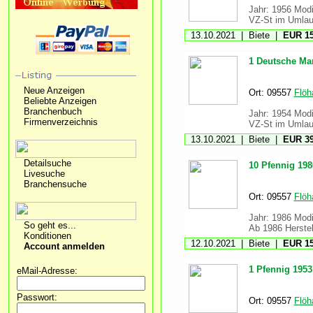
Jahr: 1956 Modi
VZ-St im Umlauf
13.10.2021 | Biete |
EUR 15
1 Deutsche Mar
Neue Anzeigen
Ort: 09557
Flöh
Beliebte Anzeigen
Branchenbuch
Jahr: 1954 Modi
Firmenverzeichnis
VZ-St im Umlauf
13.10.2021 | Biete |
EUR 39
Detailsuche
10 Pfennig 19
Livesuche
Branchensuche
Ort: 09557
Flöh
Jahr: 1986 Modi
So geht es...
Ab 1986 Herstel
Konditionen
12.10.2021 | Biete |
EUR 15
Account anmelden
1 Pfennig 195
eMail-Adresse:
Passwort:
Ort: 09557
Flöh