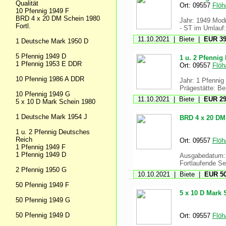
Qualität
Ort: 09557
Flöh
10 Pfennig 1949 F
BRD 4 x 20 DM Schein 1980
Jahr: 1949 Modif
Fortl.
- ST im Umlauf:
11.10.2021 | Biete |
EUR 39
1 Deutsche Mark 1950 D
5 Pfennig 1949 D
1 u. 2 Pfennig
1 Pfennig 1953 E DDR
Ort: 09557
Flöh
10 Pfennig 1986 A DDR
Jahr: 1 Pfennig 
Prägestätte: Be
10 Pfennig 1949 G
11.10.2021 | Biete |
EUR 29
5 x 10 D Mark Schein 1980
1 Deutsche Mark 1954 J
BRD 4 x 20 DM 
1 u. 2 Pfennig Deutsches
Reich
Ort: 09557
Flöh
1 Pfennig 1949 F
1 Pfennig 1949 D
Ausgabedatum: B
Fortlaufende S
2 Pfennig 1950 G
10.10.2021 | Biete |
EUR 50
50 Pfennig 1949 F
5 x 10 D Mark 
50 Pfennig 1949 G
50 Pfennig 1949 D
Ort: 09557
Flöh